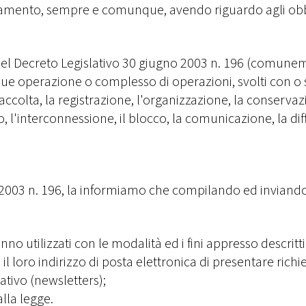
rattamento, sempre e comunque, avendo riguardo agli obb
A, del Decreto Legislativo 30 giugno 2003 n. 196 (comun
e operazione o complesso di operazioni, svolti con o se
colta, la registrazione, l'organizzazione, la conservazi
izzo, l'interconnessione, il blocco, la comunicazione, la d
re 2003 n. 196, la informiamo che compilando ed invia
no utilizzati con le modalità ed i fini appresso descritti 
o il loro indirizzo di posta elettronica di presentare richi
ativo (newsletters);
alla legge.