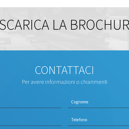
SCARICA LA BROCHU
CONTATTACI
Per avere informazioni o chiarimenti
Scrivi
Cognome
*
*
Telefono