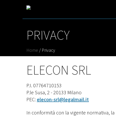
PRIVACY
Home
/
Privacy
Salta
ELECON SRL
al
contenuto
principale
P.I. 07764710153
P.le Susa, 2 - 20133 Milano
PEC:
elecon-srl@legalmail.it
In conformità con la vigente normativa, la